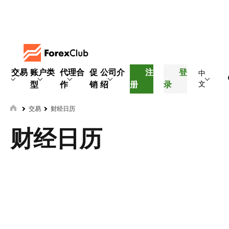
交易
账户类
代理合
促
公司介
注
登
中
型
作
销
绍
册
录
文
交易
财经日历
财经日历