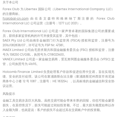
关于本公司
Forex Club 为 Libertex 国际公司（Libertex International Company LLC）
的注册商标。
fcglobal-cn.com
由在圣文森特和格林纳丁斯注册的 Forex Club
International LLC 公司运营（注册号：1277 LLC 2021）。
Forex Club International LLC 公司是一家声誉卓著的国际集团公司的重要成
员，获得多家监管机构的许可并接受其监管，其中包括：
SAEX Pty Ltd 公司由南非金融部门行为监管局 (FSCA) 授权和监管，注册号为
2016/082838/07，许可证号为 FSP Nr. 47381。
MAEX Limited 公司由毛里求斯共和国金融服务委员会 (FSC) 授权和监管，注册
号为 158250 C1/GBL，执照号为 С118023400。
VANEX Limited 公司是一家金融交易商，受瓦努阿图金融服务委员会 (VFSC) 监
管，公司执照号为 41695。
Holcomb Finance Limited 负责处理客户存款和促进信用卡交易，旨在实现无
缝、安全的支付处理。该公司在塞浦路斯合法注册（塞浦路斯尼科西亚市肯尼迪
商务中心 2 楼 12 号 1087，注册号：HE 183254），以高标准的金融诚信和安全协
议运营。
风险提示
金融工具交易涉及巨大风险。虽然交易可能会带来丰厚的回报，但也可能会蒙受
损失，在某些情况下，损失可能超过初始投资额。不过，最大损失额度始终以存
入金额为限，也就是说：客户的损失不会超过其在交易账户中的投资额。