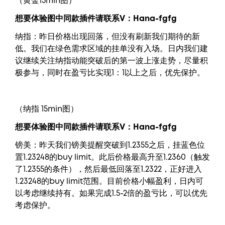
（黄金15min图）
想要
体验图中
同款插件请联系V：
Hana-fgfg
纳指：昨日价格出现回落，但没有刷新我们期待的新
低。我们在绿色需求区域的挂单没有入场。日内我们建
议继续关注纳指动能突破后的第一波上涨走势，尽量积
极参与，同时在盈亏比实现1：1以上之后，优先保护。
（纳指 15min图）
想要
体验图中
同款插件请联系V：
Hana-fgfg
镑美：昨天我们镑美提醒突破到1.2355之后，挂蓝色位
置1.23248的buy limit。此后价格最高升至1.2360（触发
了1.2355的条件），然后最低回落至1.2322，正好进入
1.23248的buy limit范围。目前价格小幅盈利，日内可
以考虑继续持有。如果完成1.5-2倍的盈亏比，可以优先
考虑保护。