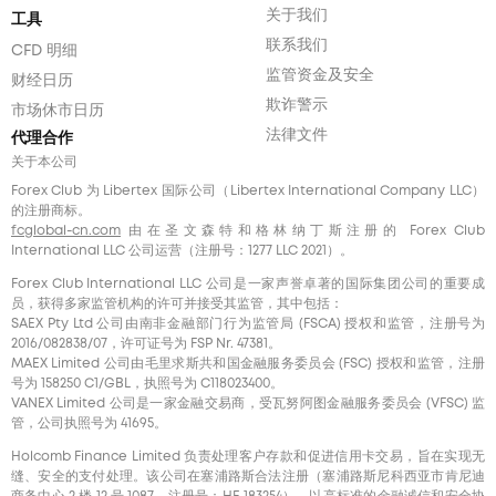
关于我们
工具
联系我们
CFD 明细
监管资金及安全
财经日历
欺诈警示
市场休市日历
法律文件
代理合作
关于本公司
Forex Club 为 Libertex 国际公司（Libertex International Company LLC）
的注册商标。
fcglobal-cn.com
由在圣文森特和格林纳丁斯注册的 Forex Club
International LLC 公司运营（注册号：1277 LLC 2021）。
Forex Club International LLC 公司是一家声誉卓著的国际集团公司的重要成
员，获得多家监管机构的许可并接受其监管，其中包括：
SAEX Pty Ltd 公司由南非金融部门行为监管局 (FSCA) 授权和监管，注册号为
2016/082838/07，许可证号为 FSP Nr. 47381。
MAEX Limited 公司由毛里求斯共和国金融服务委员会 (FSC) 授权和监管，注册
号为 158250 C1/GBL，执照号为 С118023400。
VANEX Limited 公司是一家金融交易商，受瓦努阿图金融服务委员会 (VFSC) 监
管，公司执照号为 41695。
Holcomb Finance Limited 负责处理客户存款和促进信用卡交易，旨在实现无
缝、安全的支付处理。该公司在塞浦路斯合法注册（塞浦路斯尼科西亚市肯尼迪