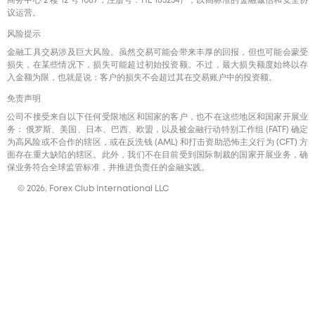
商务中心 2 楼 12 号 1087，注册号：HE 183254），以高标准的金融诚信和安全协
议运营。
风险提示
金融工具交易涉及巨大风险。虽然交易可能会带来丰厚的回报，但也可能会蒙受
损失，在某些情况下，损失可能超过初始投资额。不过，最大损失额度始终以存
入金额为限，也就是说：客户的损失不会超过其在交易账户中的投资额。
免责声明
公司不接受来自以下任何受限地区和国家的客户，也不在这些地区和国家开展业
务： 俄罗斯、美国、日本、巴西、欧盟，以及被金融行动特别工作组 (FATF) 确定
为高风险或不合作的辖区，或在反洗钱 (AML) 和打击资助恐怖主义行为 (CFT) 方
面存在重大缺陷的辖区。此外，我们不在目前受到国际制裁的国家开展业务，确
保业务符合全球监管标准，并推进负责任的金融实践。
© 2026, Forex Club International LLC