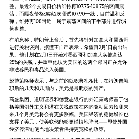
整。最近2个交易日价格维持再107.75-108.75的区间震
荡，而隔夜价格连续2次测试107.90一线，目前温和反
弹，维持再108附近，属于震荡区间的下半部分进行弱
势盘整。
有消息称，特朗普上台后，首先将针对加拿大和墨西哥
进行关税谈判。据懂王自己表示，希望再2月1日前出结
果。他计划在2月1日开始对墨西哥和加拿大实施高达
25%的关税，并重申他认为美国的这两个邻国正在允许
非法移民和毒品流入美国。
彭博策略师表示，与之前的就职典礼相比，在特朗普就
职后的几天和几周内，美元是最脆弱的资产。
高盛集团、道明证券和德意志银行的外汇策略师基于包
括美国例外主义和潜在关税政策在内的驱动因素预测未
来几个月美元将会有更多涨幅。美国经济的稳健增长也
支撑了美元，使美联储能够更谨慎地降息——即使外国
经济停滞迫使当地决策者保持更宽松的政策。