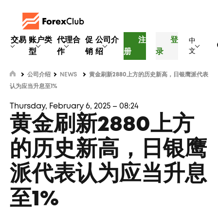
交易
账户类
代理合
促
公司介
注
登
中
型
作
销
绍
册
录
文
公司介绍
NEWS
黄金刷新2880上方的历史新高，日银鹰派代表
认为应当升息至1%
Thursday, February 6, 2025 – 08:24
黄金刷新2880上方
的历史新高，日银鹰
派代表认为应当升息
至1%