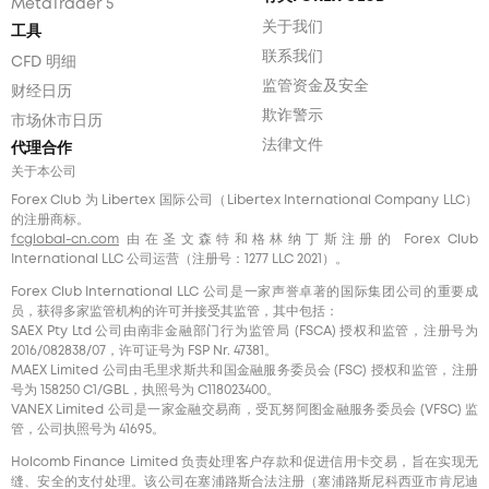
MetaTrader 5
关于我们
工具
联系我们
CFD 明细
监管资金及安全
财经日历
欺诈警示
市场休市日历
法律文件
代理合作
关于本公司
Forex Club 为 Libertex 国际公司（Libertex International Company LLC）
的注册商标。
fcglobal-cn.com
由在圣文森特和格林纳丁斯注册的 Forex Club
International LLC 公司运营（注册号：1277 LLC 2021）。
Forex Club International LLC 公司是一家声誉卓著的国际集团公司的重要成
员，获得多家监管机构的许可并接受其监管，其中包括：
SAEX Pty Ltd 公司由南非金融部门行为监管局 (FSCA) 授权和监管，注册号为
2016/082838/07，许可证号为 FSP Nr. 47381。
MAEX Limited 公司由毛里求斯共和国金融服务委员会 (FSC) 授权和监管，注册
号为 158250 C1/GBL，执照号为 С118023400。
VANEX Limited 公司是一家金融交易商，受瓦努阿图金融服务委员会 (VFSC) 监
管，公司执照号为 41695。
Holcomb Finance Limited 负责处理客户存款和促进信用卡交易，旨在实现无
缝、安全的支付处理。该公司在塞浦路斯合法注册（塞浦路斯尼科西亚市肯尼迪