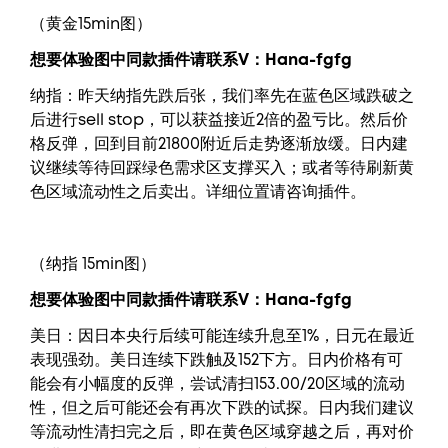
（黄金15min图）
想要
体验图中
同款插件请联系V：
Hana-fgfg
纳指：昨天纳指先跌后张，我们率先在蓝色区域跌破之
后进行sell stop，可以获益接近2倍的盈亏比。然后价
格反弹，回到目前21800附近后走势逐渐放缓。日内建
议继续等待回踩绿色需求区支撑买入；或者等待刷新黄
色区域流动性之后卖出。详细位置请咨询插件。
（纳指 15min图）
想要
体验图中
同款插件请联系V：
Hana-fgfg
美日：因日本央行后续可能连续升息至1%，日元在最近
表现强劲。美日连续下跌触及152下方。日内价格有可
能会有小幅度的反弹，尝试清扫153.00/20区域的流动
性，但之后可能还会有再次下跌的试探。日内我们建议
等流动性清扫完之后，即在黄色区域穿越之后，再对价