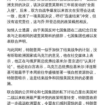
洲支持的决议，该决议谴责莫斯科三年前发动的“全面
入侵”。后来，双方自战争爆发以来首次在安理会达成
一致，批准了一项美国决议，呼吁“迅速结束”冲突，但
没有追究责任，这与乔·拜登总统的政策截然相反。
知情人士透露，由于美国反对七国集团在二战纪念日发
表与之前相同的谴责莫斯科的措辞，七国集团也难以发
表联合声明。
与此同时，特朗普周一似乎加快了结束战争的计划，没
有听取欧洲国家或乌克兰的意见，他在社交媒体上表
示，他正在与俄罗斯总统弗拉基米尔·普京进行“认真讨
论” 。他还在白宫表示，乌克兰总统弗拉基米尔·泽连斯
基可能最早于本周前往华盛顿签署一项自然资源协议，
特朗普暗示，这是结束战争和回报美国支持的必要措
施。
联合国的公开辩论和七国集团的私下讨论凸显出美国对
二战以来欧洲最严重冲突的政策明显转变，特朗普政府
进一步疏远欧洲盟友，令盟友们感到震惊的是，特朗普