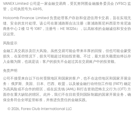
VANEX Limited 公司是一家金融交易商，受瓦努阿图金融服务委员会 (VFSC) 监
管，公司执照号为 41695。
Holcomb Finance Limited 负责处理客户存款和促进信用卡交易，旨在实现无
缝、安全的支付处理。该公司在塞浦路斯合法注册（塞浦路斯尼科西亚市肯尼迪
商务中心 2 楼 12 号 1087，注册号：HE 183254），以高标准的金融诚信和安全协
议运营。
风险提示
金融工具交易涉及巨大风险。虽然交易可能会带来丰厚的回报，但也可能会蒙受
损失，在某些情况下，损失可能超过初始投资额。不过，最大损失额度始终以存
入金额为限，也就是说：客户的损失不会超过其在交易账户中的投资额。
免责声明
公司不接受来自以下任何受限地区和国家的客户，也不在这些地区和国家开展业
务： 俄罗斯、美国、日本、巴西、欧盟，以及被金融行动特别工作组 (FATF) 确定
为高风险或不合作的辖区，或在反洗钱 (AML) 和打击资助恐怖主义行为 (CFT) 方
面存在重大缺陷的辖区。此外，我们不在目前受到国际制裁的国家开展业务，确
保业务符合全球监管标准，并推进负责任的金融实践。
© 2026, Forex Club International LLC