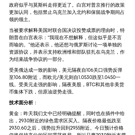
政府似乎与莫斯科走得更近了。白宫对普京推行的政策
更加认同，包括禁止乌克兰加入北约和保留战争期间占
领的领土。
当被要求解释美国对联合国决议投赞成票的理由时，特
朗普在白宫表示：“我现在不想解释，但这似乎是不言
而喻的。”他还表示，他还想与俄罗斯讨论一项单独的
资源协议，并表示支持欧洲维和部队驻扎在乌克兰，作
为结束战争协议的一部分。
受美俄达成一致的影响，美元隔夜自106关口强势反弹
至106.80附近，而欧元/美元则自1.0530跌至1.0450一
线。受美元走强的影响，隔夜美股，BTC和其他非美货
币集体下跌，但原油逆势走强。
技术面分析
：
黄金：昨天我们文中已经明确提醒，同时也在插件中给
出，2930附近的绿色需求区买入。隔夜价格最低跌至
2930.60之后，强势拉升回到2955附近。今日预计价格