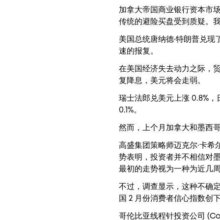
加拿大帝国商业银行资本市场外
传统的避险买盘受到质疑。我
美国总统唐纳德·特朗普兑现
速的报复。
在美国经济失去动力之际，
复降息，美元将会走弱。
瑞士法郎兑美元上涨 0.8%
0.1%。
然而，上个月加拿大和墨西
高盛集团策略师迈克尔·卡希尔 (Mi
势表明，投资者并不相信对墨
最初的走势视为一种为近几周
不过，调查显示，这种不确
国 2 月份消费者信心指数创下 
哥伦比亚线程针投资公司 (Columb