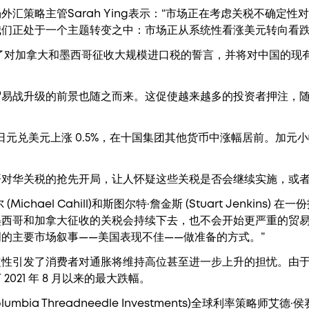
汇策略主管Sarah Ying表示：“市场正在考虑关税不确定
们正处于一个主题转变之中：市场正从系统性看涨美元转向看跌
了对加拿大和墨西哥征收大规模进口税的誓言，并将对中国的现
贸易战升级的前景也随之而来。这促使越来越多的投资者押注，
，日元兑美元上涨 0.5%，在十国集团其他货币中涨幅居前。加元
哥对华关税的抢先开局，让人怀疑这些关税是否会继续实施，或
chael Cahill)和斯图尔特·詹金斯 (Stuart Jenkins)
西哥和加拿大征收的关税会持续下去，也不会开始更严重的贸易
的主要市场叙事——美国表现不佳——做准备的方式。”
定性引发了消费者对通胀将维持高位甚至进一步上升的担忧。由
2021 年 8 月以来的最大跌幅。
ia Threadneedle Investments)全球利率策略师艾德·侯赛尼