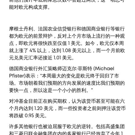
前他们预计年底前降息次数不会超过两次，这一动态可
能对欧元构成支撑。
摩根士丹利、法国农业信贷银行和德国商业银行等银行
都为欧元的前景辩护，反对上个月市场上流行的一种观
点，即欧元将很快跌至仅值 1 美元。如今，欧元仅本周
就上涨了 4% 以上，达到 1.08 美元以上，而一个月前欧
元兑美元汇率还接近 1.01 美元。
德国商业银行外汇策略师迈克尔·菲斯特 (Michael
Pfister)表示：“本周最大的变化是欧元终于回归了市
场。市场朝着我们预期的方向发展的速度比我们预期的
要快一点，所以这是一个小小的胜利。”
对冲基金目前正在购买期权，认为该货币甚至可能在六
个月内达到 1.20 美元，而一些投资者之前则押注该货币
将跌破 0.95 美元。
许多其他银行也被迫屈服于欧元的逆转。包括高盛集团
和三菱日联金融集团在内的多家银行已经放弃了今年 1