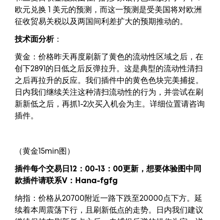
欧元兑换 1 美元的预测，而这一预测是受美国将对欧洲
征收贸易关税以及两国间利差扩大的预期推动的。
技术面分析
：
黄金：价格昨天再度刷新了黄色的流动性区域之后，在
创下2891的日低之后反弹拉升。这是典型的流动性清扫
之后再拉升的反应。我们插件中的黄色色块完美捕捉。
日内我们继续关注这种清扫流动性的行为，并尝试在刷
新新低之后，再抓1-2次买入机会为主。详细位置请咨询
插件。
（黄金15min图）
插件每个交易日12：00-13：00更新，
想要
体验图中
同
款插件请联系V：
Hana-fgfg
纳指：价格从20700附近一路下跌至20000点下方。延
续着本周震荡下行，且刷新低点的走势。日内我们建议