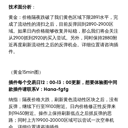
技术面分析
：
黄金：价格隔夜跌破了我们黄色区域下限2891水平，完
成了流动性的清扫之后，目前反弹回到2890-2900区
域。如果日内价格能够收复并站稳，那么我们将会关注
从2900抓到2920的买入尝试。另外，同时保持2880附
近再度刷新流动性之后的反弹机会。详细位置请咨询插
件。
（黄金15min图）
插件每个交易日12：00-13：00更新，
想要
体验图中
同
款插件请联系V：
Hana-fgfg
纳指：隔夜价格大跌，刷新黄色流动性区块之后，没有
反弹，继续下行至19100附近。日内价格修正性反弹来
到19450附近。操作上保持刷新低点之后抓反弹的思
路；同时上方19900-20000区域可以尝试一次空单机
会。详细位置请咨询插件。