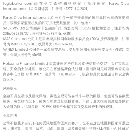
fcglobal-cn.com
由在圣文森特和格林纳丁斯注册的 Forex Club
International LLC 公司运营（注册号：1277 LLC 2021）。
Forex Club International LLC 公司是一家声誉卓著的国际集团公司的重要成
员，获得多家监管机构的许可并接受其监管，其中包括：
SAEX Pty Ltd 公司由南非金融部门行为监管局 (FSCA) 授权和监管，注册号为
2016/082838/07，许可证号为 FSP Nr. 47381。
MAEX Limited 公司由毛里求斯共和国金融服务委员会 (FSC) 授权和监管，注册
号为 158250 C1/GBL，执照号为 С118023400。
VANEX Limited 公司是一家金融交易商，受瓦努阿图金融服务委员会 (VFSC) 监
管，公司执照号为 41695。
Holcomb Finance Limited 负责处理客户存款和促进信用卡交易，旨在实现无
缝、安全的支付处理。该公司在塞浦路斯合法注册（塞浦路斯尼科西亚市肯尼迪
商务中心 2 楼 12 号 1087，注册号：HE 183254），以高标准的金融诚信和安全协
议运营。
风险提示
金融工具交易涉及巨大风险。虽然交易可能会带来丰厚的回报，但也可能会蒙受
损失，在某些情况下，损失可能超过初始投资额。不过，最大损失额度始终以存
入金额为限，也就是说：客户的损失不会超过其在交易账户中的投资额。
免责声明
公司不接受来自以下任何受限地区和国家的客户，也不在这些地区和国家开展业
务： 俄罗斯、美国、日本、巴西、欧盟，以及被金融行动特别工作组 (FATF) 确定