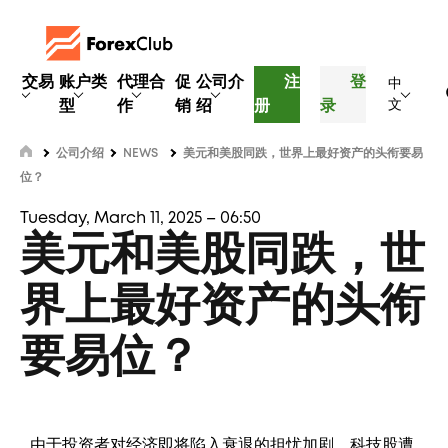
交易
账户类
代理合
促
公司介
注
登
中
型
作
销
绍
册
录
文
公司介绍
NEWS
美元和美股同跌，世界上最好资产的头衔要易
位？
Tuesday, March 11, 2025 – 06:50
美元和美股同跌，世
界上最好资产的头衔
要易位？
由于投资者对经济即将陷入衰退的担忧加剧，科技股遭