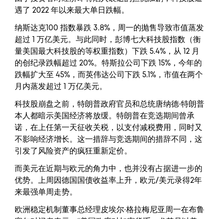
遇了 2022 年以来最大单日跌幅。
纳斯达克100 指数暴跌 3.8%，周一的抛售导致市值蒸发
超过 1 万亿美元。与此同时，彭博七大科技股指数（衡
量美国最大科技股的等权重指数）下跌 5.4%，从 12 月
的创纪录跌幅超过 20%。特斯拉公司下跌 15%，今年的
跌幅扩大至 45%，而英伟达公司下跌 5.1%，市值在两个
月内蒸发超过 1 万亿美元。
科技股崩盘之前，特朗普政府官员和总统唐纳德·特朗普
本人都暗示美国经济将放缓。特朗普在竞选期间曾承
诺，在上任第一天征收关税，以支付减税费用，同时又
不影响经济增长。这一措辞与竞选期间的措辞不同，这
引发了风险资产的疯狂重新定价。
而美元在近期与欧元的角力中，也并没有占据进一步的
优势。上周因德国国债收益率上升，欧元/美元录得2年
来最强单周走势。
欧洲稳定机制董事总经理皮埃尔·格拉梅尼亚周一在布鲁