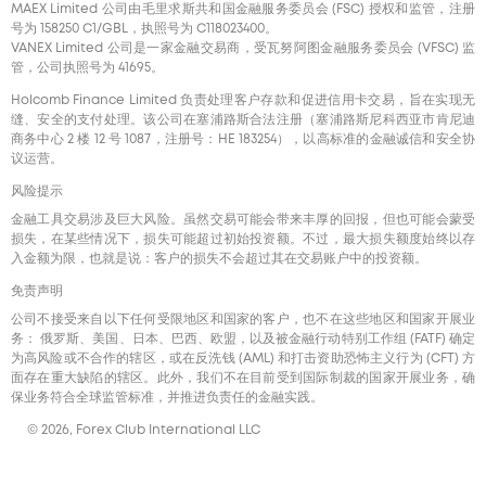
MAEX Limited 公司由毛里求斯共和国金融服务委员会 (FSC) 授权和监管，注册
号为 158250 C1/GBL，执照号为 С118023400。
VANEX Limited 公司是一家金融交易商，受瓦努阿图金融服务委员会 (VFSC) 监
管，公司执照号为 41695。
Holcomb Finance Limited 负责处理客户存款和促进信用卡交易，旨在实现无
缝、安全的支付处理。该公司在塞浦路斯合法注册（塞浦路斯尼科西亚市肯尼迪
商务中心 2 楼 12 号 1087，注册号：HE 183254），以高标准的金融诚信和安全协
议运营。
风险提示
金融工具交易涉及巨大风险。虽然交易可能会带来丰厚的回报，但也可能会蒙受
损失，在某些情况下，损失可能超过初始投资额。不过，最大损失额度始终以存
入金额为限，也就是说：客户的损失不会超过其在交易账户中的投资额。
免责声明
公司不接受来自以下任何受限地区和国家的客户，也不在这些地区和国家开展业
务： 俄罗斯、美国、日本、巴西、欧盟，以及被金融行动特别工作组 (FATF) 确定
为高风险或不合作的辖区，或在反洗钱 (AML) 和打击资助恐怖主义行为 (CFT) 方
面存在重大缺陷的辖区。此外，我们不在目前受到国际制裁的国家开展业务，确
保业务符合全球监管标准，并推进负责任的金融实践。
© 2026, Forex Club International LLC