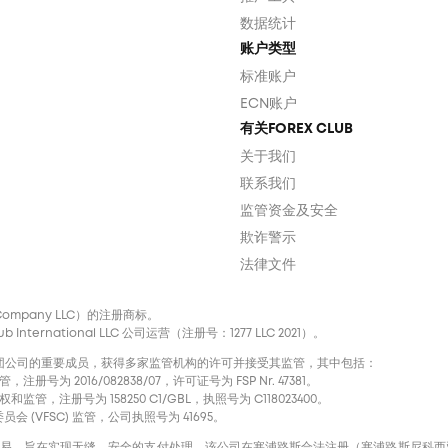
数据统计
账户类型
标准账户
ECN账户
有关FOREX CLUB
关于我们
联系我们
监管资金及安全
欺诈警示
法律文件
nal Company LLC）的注册商标。
ternational LLC 公司运营（注册号：1277 LLC 2021）。
声誉卓著的国际集团公司的重要成员，获得多家监管机构的许可并接受其监管，其中包括：
注册号为 2016/082838/07，许可证号为 FSP Nr. 47381。
和监管，注册号为 158250 C1/GBL，执照号为 С118023400。
会 (VFSC) 监管，公司执照号为 41695。
进信用卡交易，旨在实现无缝、安全的支付处理。该公司在塞浦路斯合法注册（塞浦路斯尼科西亚市肯尼迪