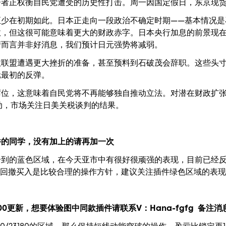
资者正权衡自民党遭受的历史性打击。周一因国定假日，东京现
至少在初期如此。日本正走向一段政治不确定时期——基本情况是
政，但这很可能意味着更大的财政赤字。日本央行加息的前景现
产而言并非好消息，我们预计日元强势将减弱。
政联盟遭遇更大挫折的准备，甚至预料到石破茂会辞职。这些头
元最初的反弹。
席位，这意味着自民党将不再能够独自推动立法。对潜在财政扩
间波动，市场关注日美关税谈判的结果。
件的同学，没有加上的请再加一次
到的蓝色区域，在今天亚市中有很好很顽强的表现，目前已经反
，所以回撤买入是比较合理的操作方针，建议关注插件绿色区域的表
00更新，
想要
体验图中
同款插件请联系V：
Hana-fgfg
备注消息