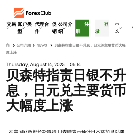
交易
账户类
代理合
促
公司介
注
登
中
型
作
销
绍
册
录
文
公司介绍
NEWS
贝森特指责日银不升息，日元兑主要货币大幅
度上涨
Thursday, August 14, 2025 – 06:14
贝森特指责日银不升
息，日元兑主要货币
大幅度上涨
在美国财政部长斯科特·贝森特表示预计日本将加息以抑