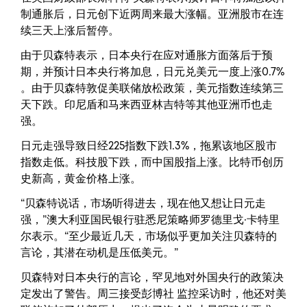
制通胀后，日元创下近两周来最大涨幅。亚洲股市在连
续三天上涨后暂停。
由于贝森特表示，日本央行在应对通胀方面落后于预
期，并预计日本央行将加息，日元兑美元一度上涨0.7%
。由于贝森特敦促美联储放松政策，美元指数连续第三
天下跌。印尼盾和马来西亚林吉特等其他亚洲币也走
强。
日元走强导致日经225指数下跌1.3%，拖累该地区股市
指数走低。科技股下跌，而中国股指上涨。比特币创历
史新高，黄金价格上涨。
“贝森特说话，市场听得进去，现在他又想让日元走
强，”澳大利亚国民银行驻悉尼策略师罗德里戈·卡特里
尔表示。“至少最近几天，市场似乎更加关注贝森特的
言论，其潜在动机是压低美元。”
贝森特对日本央行的言论，罕见地对外国央行的政策决
定发出了警告。周三接受彭博社 监控采访时，他还对美