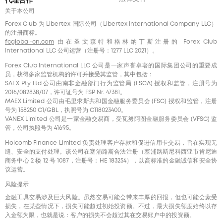
代理合作
关于本公司
Forex Club 为 Libertex 国际公司（Libertex International Company LLC）
的注册商标。
fcglobal-cn.com
由在圣文森特和格林纳丁斯注册的 Forex Club
International LLC 公司运营（注册号：1277 LLC 2021）。
Forex Club International LLC 公司是一家声誉卓著的国际集团公司的重要成
员，获得多家监管机构的许可并接受其监管，其中包括：
SAEX Pty Ltd 公司由南非金融部门行为监管局 (FSCA) 授权和监管，注册号为
2016/082838/07，许可证号为 FSP Nr. 47381。
MAEX Limited 公司由毛里求斯共和国金融服务委员会 (FSC) 授权和监管，注册
号为 158250 C1/GBL，执照号为 С118023400。
VANEX Limited 公司是一家金融交易商，受瓦努阿图金融服务委员会 (VFSC) 监
管，公司执照号为 41695。
Holcomb Finance Limited 负责处理客户存款和促进信用卡交易，旨在实现无
缝、安全的支付处理。该公司在塞浦路斯合法注册（塞浦路斯尼科西亚市肯尼迪
商务中心 2 楼 12 号 1087，注册号：HE 183254），以高标准的金融诚信和安全协
议运营。
风险提示
金融工具交易涉及巨大风险。虽然交易可能会带来丰厚的回报，但也可能会蒙受
损失，在某些情况下，损失可能超过初始投资额。不过，最大损失额度始终以存
入金额为限，也就是说：客户的损失不会超过其在交易账户中的投资额。