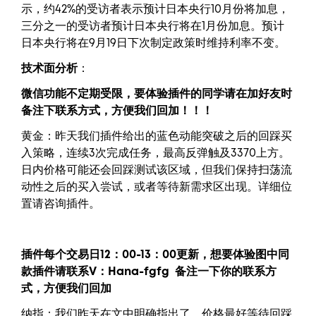
示，约42%的受访者表示预计日本央行10月份将加息，
三分之一的受访者预计日本央行将在1月份加息。预计
日本央行将在9月19日下次制定政策时维持利率不变。
技术面分析
：
微信功能不定期受限，要体验插件的同学请在加好友时
备注下联系方式，方便我们回加！！！
黄金：昨天我们插件给出的蓝色动能突破之后的回踩买
入策略，连续3次完成任务，最高反弹触及3370上方。
日内价格可能还会回踩测试该区域，但我们保持扫荡流
动性之后的买入尝试，或者等待新需求区出现。详细位
置请咨询插件。
插件每个交易日12：00-13：00更新，
想要
体验图中
同
款插件请联系V：
Hana-fgfg
备注一下你的联系方
式，方便我们回加
纳指：我们昨天在文中明确指出了，价格最好等待回踩