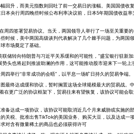
幅回升，而美元指数则回吐了前一交易日的涨幅。美国国债收复
。在日本央行周四晚些时候公布利率决议前，日本5年期国债收益率
”在周四签署贸易协议。当天，两国领导人举行了一场至关重要
早些时候，美中两国高级谈判代表解决了几个棘手问题，为两国
全球市场奠定了基础。
美联储转向特朗普与习近平关系缓和的可能性，”盛宝银行驻新加
展势头也将起到推波助澜的作用，这可能推动股市迎来下一轮上涨
周四举行“非常成功的会晤”，以平息一场旷日持久的贸易争端。
力图最终达成缓和协议，暂时搁置这场全球规模最大的贸易战。中
示着在更广泛的协议框架下，贸易往来有望恢复，该协议可能会取
正准备达成一项协议，该协议可能取消近几个月来威胁或实施的
的关税、批准出售TikTok的美国业务、购买大豆，以及达成一
要求对含有微量稀土的商品也必须获得许可