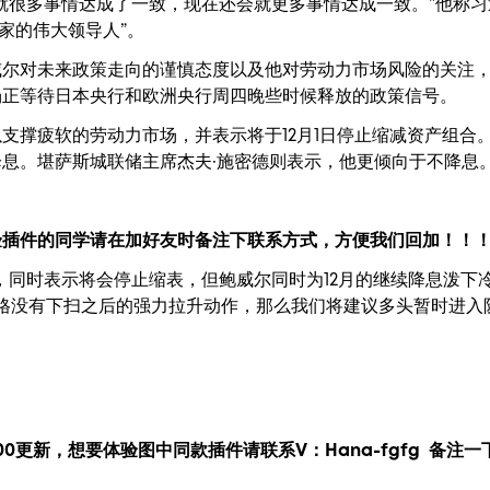
就很多事情达成了一致，现在还会就更多事情达成一致。”他称习
家的伟大领导人”。
威尔对未来政策走向的谨慎态度以及他对劳动力市场风险的关注
场正等待日本央行和欧洲央行周四晚些时候释放的政策信号。
支撑疲软的劳动力市场，并表示将于12月1日停止缩减资产组合
息。堪萨斯城联储主席杰夫·施密德则表示，他更倾向于不降息
验插件的同学请在加好友时备注下联系方式，方便我们回加！！
p，同时表示将会停止缩表，但鲍威尔同时为12月的继续降息泼下
价格没有下扫之后的强力拉升动作，那么我们将建议多头暂时进入
00更新，
想要
体验图中
同款插件请联系V：
Hana-fgfg
备注一