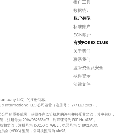
推广工具
数据统计
账户类型
标准账户
ECN账户
有关FOREX CLUB
关于我们
联系我们
监管资金及安全
欺诈警示
法律文件
nal Company LLC）的注册商标。
ternational LLC 公司运营（注册号：1277 LLC 2021）。
声誉卓著的国际集团公司的重要成员，获得多家监管机构的许可并接受其监管，其中包括：
注册号为 2016/082838/07，许可证号为 FSP Nr. 47381。
和监管，注册号为 158250 C1/GBL，执照号为 С118023400。
会 (VFSC) 监管，公司执照号为 41695。