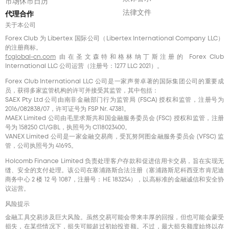
市场休市日历
法律文件
代理合作
关于本公司
Forex Club 为 Libertex 国际公司（Libertex International Company LLC）
的注册商标。
fcglobal-cn.com
由在圣文森特和格林纳丁斯注册的 Forex Club
International LLC 公司运营（注册号：1277 LLC 2021）。
Forex Club International LLC 公司是一家声誉卓著的国际集团公司的重要成
员，获得多家监管机构的许可并接受其监管，其中包括：
SAEX Pty Ltd 公司由南非金融部门行为监管局 (FSCA) 授权和监管，注册号为
2016/082838/07，许可证号为 FSP Nr. 47381。
MAEX Limited 公司由毛里求斯共和国金融服务委员会 (FSC) 授权和监管，注册
号为 158250 C1/GBL，执照号为 С118023400。
VANEX Limited 公司是一家金融交易商，受瓦努阿图金融服务委员会 (VFSC) 监
管，公司执照号为 41695。
Holcomb Finance Limited 负责处理客户存款和促进信用卡交易，旨在实现无
缝、安全的支付处理。该公司在塞浦路斯合法注册（塞浦路斯尼科西亚市肯尼迪
商务中心 2 楼 12 号 1087，注册号：HE 183254），以高标准的金融诚信和安全协
议运营。
风险提示
金融工具交易涉及巨大风险。虽然交易可能会带来丰厚的回报，但也可能会蒙受
损失，在某些情况下，损失可能超过初始投资额。不过，最大损失额度始终以存