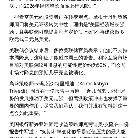
底，而2026年经济增长面临上行风险。”
一些看空美元的投资者正在转变观点。摩根士丹利策略
师周四将美元评级转为中性，理由是“美国经济增长强
劲，且美联储可能提高利率定价”。他们不再建议做多
欧元或日元兑美元。
美联储会议结束后，多位美联储官员表示，他们不支持
本周降息，这印证了鲍威尔周三的警告。利率互换市场
目前对美联储12月降息的可能性定价约为50%，而会前
市场对降息的预期几乎完全被消化。
高盛策略师卡玛克沙·特里维迪（Kamakshya
Trivedi）周五在一份报告中写道：“近几周来，外国局
势的发展推动了美元走强，但鹰派政策冲击也发挥了重
要的国内作用，尽管我们承认，我们并没有预料到这一
点会如此重要。”
美国银行新兴亚洲固定收益策略师克劳迪奥·皮隆在一份
报告中写道： “短期利率变化似乎是贬值压力的最大驱