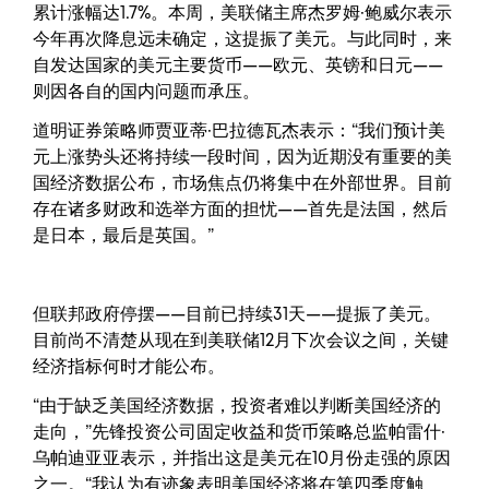
累计涨幅达1.7%。本周，美联储主席杰罗姆·鲍威尔表示
今年再次降息远未确定，这提振了美元。与此同时，来
自发达国家的美元主要货币——欧元、英镑和日元——
则因各自的国内问题而承压。
道明证券策略师贾亚蒂·巴拉德瓦杰表示：“我们预计美
元上涨势头还将持续一段时间，因为近期没有重要的美
国经济数据公布，市场焦点仍将集中在外部世界。目前
存在诸多财政和选举方面的担忧——首先是法国，然后
是日本，最后是英国。”
但联邦政府停摆——目前已持续31天——提振了美元。
目前尚不清楚从现在到美联储12月下次会议之间，关键
经济指标何时才能公布。
“由于缺乏美国经济数据，投资者难以判断美国经济的
走向，”先锋投资公司固定收益和货币策略总监帕雷什·
乌帕迪亚亚表示，并指出这是美元在10月份走强的原因
之一。“我认为有迹象表明美国经济将在第四季度触