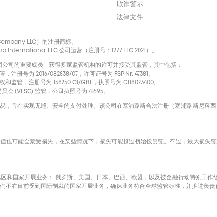
欺诈警示
法律文件
nal Company LLC）的注册商标。
ternational LLC 公司运营（注册号：1277 LLC 2021）。
声誉卓著的国际集团公司的重要成员，获得多家监管机构的许可并接受其监管，其中包括：
注册号为 2016/082838/07，许可证号为 FSP Nr. 47381。
和监管，注册号为 158250 C1/GBL，执照号为 С118023400。
会 (VFSC) 监管，公司执照号为 41695。
进信用卡交易，旨在实现无缝、安全的支付处理。该公司在塞浦路斯合法注册（塞浦路斯尼科西亚市肯尼迪
，但也可能会蒙受损失，在某些情况下，损失可能超过初始投资额。不过，最大损失额
国家开展业务： 俄罗斯、美国、日本、巴西、欧盟，以及被金融行动特别工作组 (FAT
外，我们不在目前受到国际制裁的国家开展业务，确保业务符合全球监管标准，并推进负