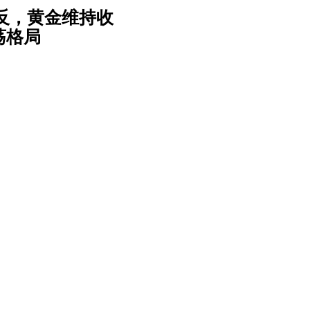
V反，黄金维持收
荡格局