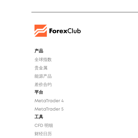
产品
全球指数
贵金属
能源产品
差价合约
平台
MetaTrader 4
MetaTrader 5
工具
CFD 明细
财经日历