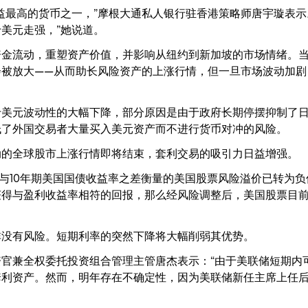
益最高的货币之一，”摩根大通私人银行驻香港策略师唐宇璇表示
美元走强，”她说道。
资金流动，重塑资产价值，并影响从纽约到新加坡的市场情绪。
会被放大——从而助长风险资产的上涨行情，但一旦市场波动加剧
美元波动性的大幅下降，部分原因是由于政府长期停摆抑制了日交
低了外国交易者大量买入美元资产而不进行货币对冲的风险。
动的全球股市上涨行情即将结束，套利交易的吸引力日益增强。
率与10年期美国国债收益率之差衡量的美国股票风险溢价已转为
获得与盈利收益率相符的回报，那么经风险调整后，美国股票目
非没有风险。短期利率的突然下降将大幅削弱其优势。
官兼全权委托投资组合管理主管唐杰表示：“由于美联储短期内
套利资产。然而，明年存在不确定性，因为美联储新任主席上任