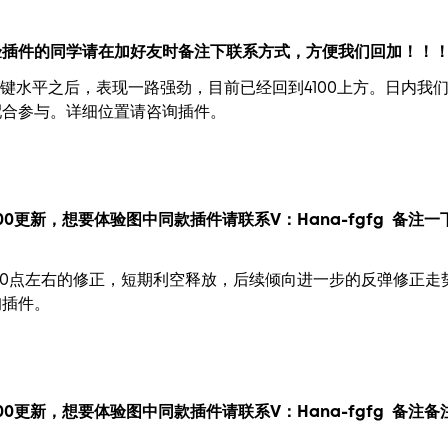
验插件的同学请在加好友时备注下联系方式，方便我们回加！！
的关键水平之后，表现一路强劲，目前已经回到4100上方。日内
配合参与。详细位置请咨询插件。
00更新，
想要
体验图中
同款插件请联系V：
Hana-fgfg
备注一
00点左右的修正，短期利空释放，后续倾向进一步的反弹修正走势
询插件。
00更新，
想要
体验图中
同款插件请联系V：
Hana-fgfg
备注备