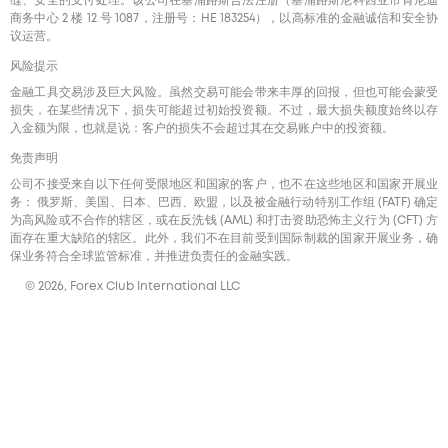
缝、安全的支付处理。该公司在塞浦路斯合法注册（塞浦路斯尼科西亚市肯尼迪
商务中心 2 楼 12 号 1087，注册号：HE 183254），以高标准的金融诚信和安全协
议运营。
风险提示
金融工具交易涉及巨大风险。虽然交易可能会带来丰厚的回报，但也可能会蒙受
损失，在某些情况下，损失可能超过初始投资额。不过，最大损失额度始终以存
入金额为限，也就是说：客户的损失不会超过其在交易账户中的投资额。
免责声明
公司不接受来自以下任何受限地区和国家的客户，也不在这些地区和国家开展业
务： 俄罗斯、美国、日本、巴西、欧盟，以及被金融行动特别工作组 (FATF) 确定
为高风险或不合作的辖区，或在反洗钱 (AML) 和打击资助恐怖主义行为 (CFT) 方
面存在重大缺陷的辖区。此外，我们不在目前受到国际制裁的国家开展业务，确
保业务符合全球监管标准，并推进负责任的金融实践。
© 2026, Forex Club International LLC