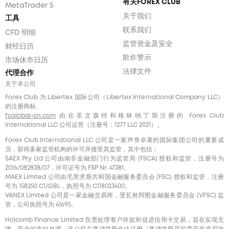
有关FOREX CLUB
MetaTrader 5
关于我们
工具
联系我们
CFD 明细
监管资金及安全
财经日历
欺诈警示
市场休市日历
法律文件
代理合作
关于本公司
Forex Club 为 Libertex 国际公司（Libertex International Company LLC）
的注册商标。
fcglobal-cn.com
由在圣文森特和格林纳丁斯注册的 Forex Club
International LLC 公司运营（注册号：1277 LLC 2021）。
Forex Club International LLC 公司是一家声誉卓著的国际集团公司的重要成
员，获得多家监管机构的许可并接受其监管，其中包括：
SAEX Pty Ltd 公司由南非金融部门行为监管局 (FSCA) 授权和监管，注册号为
2016/082838/07，许可证号为 FSP Nr. 47381。
MAEX Limited 公司由毛里求斯共和国金融服务委员会 (FSC) 授权和监管，注册
号为 158250 C1/GBL，执照号为 С118023400。
VANEX Limited 公司是一家金融交易商，受瓦努阿图金融服务委员会 (VFSC) 监
管，公司执照号为 41695。
Holcomb Finance Limited 负责处理客户存款和促进信用卡交易，旨在实现无