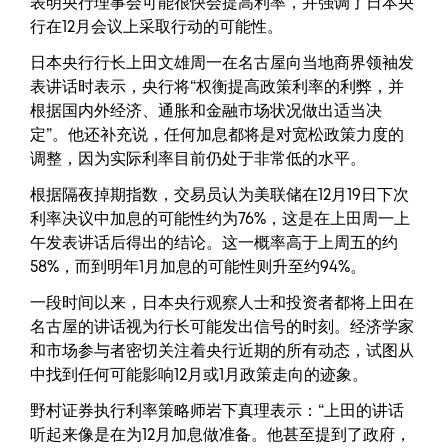
表明央行理事会可能很快会提高利率，并强调了日本央
行在12月会议上采取行动的可能性。
日本央行行长上田文雄周一在名古屋向当地商界领袖发
表讲话时表示，央行将“权衡提高政策利率的利弊，并
根据国内外经济、通胀和金融市场状况做出适当决
定”。他还补充说，任何加息都将是对宽松政策力度的
调整，因为实际利率目前仍处于非常低的水平。
根据隔夜掉期指数，交易员认为美联储在12月19日下次
利率决议中加息的可能性约为76%，这是在上田周一上
午发表讲话后得出的结论。这一概率高于上周五的约
58%，而到明年1月加息的可能性则升至约94%。
一段时间以来，日本央行观察人士和投资者都将上田在
名古屋的讲话视为行长可能发出信号的时刻。经济学家
和市场参与者密切关注着央行近期的所有动态，试图从
中找到任何可能影响12月或1月政策走向的迹象。
野村证券执行利率策略师岩下真理表示：“上田的讲话
听起来像是在为12月加息做准备。他甚至提到了政府，