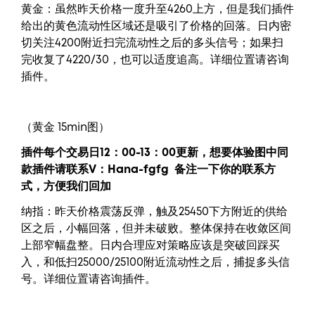
黄金：虽然昨天价格一度升至4260上方，但是我们插件
给出的黄色流动性区域还是吸引了价格的回落。日内密
切关注4200附近扫完流动性之后的多头信号；如果扫
完收复了4220/30，也可以适度追高。详细位置请咨询
插件。
（黄金 15min图）
插件每个交易日12：00-13：00更新，
想要
体验图中
同
款插件请联系V：
Hana-fgfg
备注一下你的联系方
式，方便我们回加
纳指：昨天价格震荡反弹，触及25450下方附近的供给
区之后，小幅回落，但并未破败。整体保持在收敛区间
上部窄幅盘整。日内合理应对策略应该是突破回踩买
入，和低扫25000/25100附近流动性之后，捕捉多头信
号。详细位置请咨询插件。