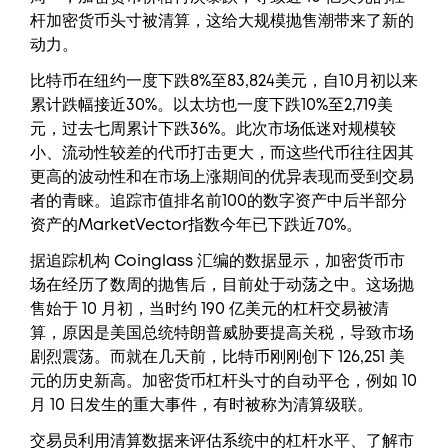
杆加密货币头寸被清算，这给大规模抛售潮带来了新的
动力。
比特币在纽约一度下跌8%至83,824美元，自10月初以来
累计跌幅接近30%。以太坊也一度下跌10%至2,719美
元，过去七周累计下跌36%。此次市场低迷对规模较
小、流动性较差的代币打击更大，而这些代币往往因其
更高的波动性和在市场上涨期间的优异表现而受到交易
者的青睐。追踪市值排名前100的数字资产中后半部分
资产的MarketVector指数今年已下跌近70%。
据追踪机构 Coinglass 汇编的数据显示，加密货币市
场在经历了数周的抛售后，目前处于动荡之中。这场抛
售始于 10 月初，当时约 190 亿美元的杠杆交易被清
算，原因是美国总统特朗普威胁要提高关税，导致市场
剧烈震荡。而就在几天前，比特币刚刚创下 126,251 美
元的历史新高。加密货币杠杆头寸的自动平仓，例如 10
月 10 日发生的重大事件，有时被称为清算级联。
交易员利用清算数据来评估系统中的杠杆水平、了解市