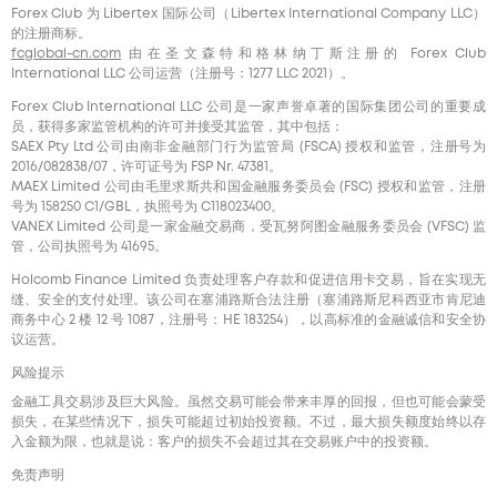
Forex Club 为 Libertex 国际公司（Libertex International Company LLC）
的注册商标。
fcglobal-cn.com
由在圣文森特和格林纳丁斯注册的 Forex Club
International LLC 公司运营（注册号：1277 LLC 2021）。
Forex Club International LLC 公司是一家声誉卓著的国际集团公司的重要成
员，获得多家监管机构的许可并接受其监管，其中包括：
SAEX Pty Ltd 公司由南非金融部门行为监管局 (FSCA) 授权和监管，注册号为
2016/082838/07，许可证号为 FSP Nr. 47381。
MAEX Limited 公司由毛里求斯共和国金融服务委员会 (FSC) 授权和监管，注册
号为 158250 C1/GBL，执照号为 С118023400。
VANEX Limited 公司是一家金融交易商，受瓦努阿图金融服务委员会 (VFSC) 监
管，公司执照号为 41695。
Holcomb Finance Limited 负责处理客户存款和促进信用卡交易，旨在实现无
缝、安全的支付处理。该公司在塞浦路斯合法注册（塞浦路斯尼科西亚市肯尼迪
商务中心 2 楼 12 号 1087，注册号：HE 183254），以高标准的金融诚信和安全协
议运营。
风险提示
金融工具交易涉及巨大风险。虽然交易可能会带来丰厚的回报，但也可能会蒙受
损失，在某些情况下，损失可能超过初始投资额。不过，最大损失额度始终以存
入金额为限，也就是说：客户的损失不会超过其在交易账户中的投资额。
免责声明