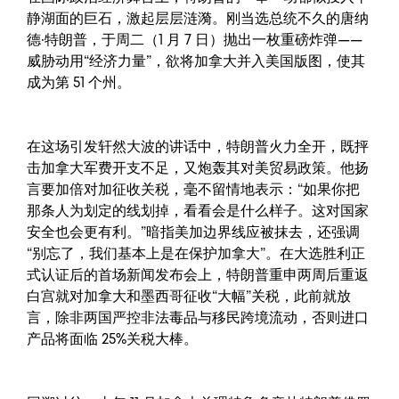
静湖面的巨石，激起层层涟漪。刚当选总统不久的唐纳
德·特朗普，于周二（1 月 7 日）抛出一枚重磅炸弹——
威胁动用“经济力量”，欲将加拿大并入美国版图，使其
成为第 51 个州。
在这场引发轩然大波的讲话中，特朗普火力全开，既抨
击加拿大军费开支不足，又炮轰其对美贸易政策。他扬
言要加倍对加征收关税，毫不留情地表示：“如果你把
那条人为划定的线划掉，看看会是什么样子。这对国家
安全也会更有利。”暗指美加边界线应被抹去，还强调
“别忘了，我们基本上是在保护加拿大”。在大选胜利正
式认证后的首场新闻发布会上，特朗普重申两周后重返
白宫就对加拿大和墨西哥征收“大幅”关税，此前就放
言，除非两国严控非法毒品与移民跨境流动，否则进口
产品将面临 25%关税大棒。