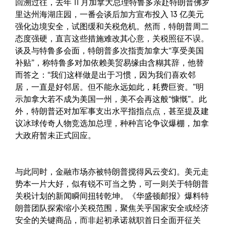
回溯过往，去年 11 月加拿大总理特鲁多亲赴特朗普佛罗
里达州海湖庄园，一番会谈后加方宣布投入 13 亿美元
强化边境安全，试图缓和关税危机。然而，特朗普周二
态度强硬，直言这些措施难改其心意，关税照征不误。
谈及与特鲁多会面，特朗普多次指责加拿大“享受美国
补贴”，称特鲁多对加依赖美贸易缘由含糊其辞，他替
而答之：“我们这样做是出于习惯，因为我们喜欢邻
居，一直是好邻居。但不能永远如此，耗费巨资。”明
示加拿大若不成为美国一州，美不会再这般“慷慨”。此
外，特朗普还对加军事支出水平指指点点，甚至提及建
议冰球传奇人物竞选加总理，种种言论争议爆棚，加拿
大政府暂未正式回应。
与此同时，金融市场亦被特朗普搅得风云变幻。美元走
势本一片大好，似有锐不可当之势，可一则关于特朗普
关税计划的新闻瞬间扭转乾坤。《华盛顿邮报》爆料特
朗普团队探索缩小关税范围，聚焦关乎国家安全或经济
安全的关键商品，而非起初承诺就职首日全面开征关