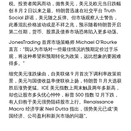
税。投资者闻风而动，抛售美元，美元兑欧元当日跌幅
创 8 月 2 日以来之最。特朗普迅速在社交平台 Truth
Social 辟谣，美元随之反弹。但市场观察人士警告，
此番混乱价格波动或是不祥之兆，预示随着特朗普开启
第二任期，货币、股票及债券市场恐将陷入更多动荡。
JonesTrading 首席市场策略师 Michael O’Rourke
直言：“我认为市场对一些最佳情况的预期定价过于乐
观，将这种希望和预期转化为政策，远比想象的要困难
得多。”
细究美元涨跌缘由，自美联储 9 月首次下调利率政策前
景，美元与国债收益率便联袂上扬，特朗普 11 月大选获
胜后涨势更猛。ICE 美元指数上周末触及两年多新高，
却也让股市多头忧心忡忡，标普 500 指数 12 月下跌，
有人归咎于美元强势阻碍股市上行。Renaissance
Macro 经济学家 Neil Dutta 指出，强势美元已成“美
国经济、公司盈利和新兴市场的问题”。