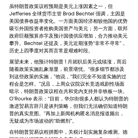
虽特朗普政策议程预期是美元上涨因素之一，但
Jefferies 全球货币主管 Brad Bechtel 强调，主因是
美国债券收益率变化。一方面美国经济相较他国的优势
吸引外国投资者抢购美国资产与美元；另一方面，联邦
政府巨额预算赤字及预计国债供应增加，合力推动美元
攀升。Bechtel 还提及，美元近期涨势“非常不寻常”，
历史上四季度对其而言常是艰难时段。
展望未来，他预计特朗普 1 月就职后美元或续涨，而后
随着政策实施乱象渐显，前景堪忧。“很多细节都涉及
到这些政策的实施，”他说，“我们完全不知道实施的过
程会是怎样。”况且，上周众议院议长竞选戏剧性场面
暗示，特朗普政策议程在共和党内支持并非铁板一块。
O’Rourke 表示：“目前，华尔街很多人都认为特朗普的
激进贸易言辞只是谈判策略，但我们无法确切知道特朗
普的真实意图。”再加上新闻机构匿名消息报道频出，
无疑成为市场波动的“助燃剂”。
在特朗普贸易议程拼图中，关税计划实施复杂难测。德