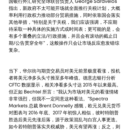
国银行外汇研究全球联合负责人 George Saravelos
指出，新政府不太可能开场就全面推行关税计划，大概
率利用行政权力推动部分贸易措施，同时依靠国会落实
其他举措，“特别是关于关税，我们应该强调，不应期
待采取一种具体的实施方式或时间表；更可能的是，会
有多个重叠的立法/行政措施，并且会有滚动的截止日
期/公告贯穿全年”，这般操作只会让市场反应愈发错综
复杂。
当下，华尔街与期货交易员对美元前景极度看涨，投机
者将美元净多头头寸推至多年峰值。德意志银行分析
CFTC 数据显示，相关净看多头寸达 2015 年以来最高。
但正如 Bechtel 所言：“我认为市场对美元的看涨情绪
非常强烈，但我不一定同意这种看法。”Spectra
Markets 总裁 Brent Donnelly 感慨，欧元兑美元货币
对图表与 2016 年底、2017 年初惊人相似，彼时特朗普
胜选后美元先涨后落，源于政策混乱与白宫人事更迭。
如今若特朗普落实关税威胁，美元有望再涨；反之，则