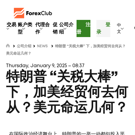
交易
账户类
代理合
促
公司介
注
登
中
型
作
销
绍
册
录
文
公司介绍
NEWS
特朗普 “关税大棒” 下，加美经贸何去何从？
美元命运几何？
Thursday, January 9, 2025 – 08:37
特朗普 “关税大棒”
下，加美经贸何去何
从？美元命运几何？
在国际政治经济舞台上，特朗普的一举一动都似投入平