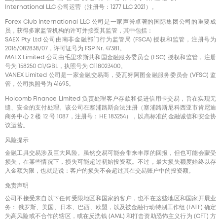
International LLC 公司运营（注册号：1277 LLC 2021）。
Forex Club International LLC 公司是一家声誉卓著的国际集团公司的重要成
员，获得多家监管机构的许可并接受其监管，其中包括：
SAEX Pty Ltd 公司由南非金融部门行为监管局 (FSCA) 授权和监管，注册号为
2016/082838/07，许可证号为 FSP Nr. 47381。
MAEX Limited 公司由毛里求斯共和国金融服务委员会 (FSC) 授权和监管，注册
号为 158250 C1/GBL，执照号为 С118023400。
VANEX Limited 公司是一家金融交易商，受瓦努阿图金融服务委员会 (VFSC) 监
管，公司执照号为 41695。
Holcomb Finance Limited 负责处理客户存款和促进信用卡交易，旨在实现无
缝、安全的支付处理。该公司在塞浦路斯合法注册（塞浦路斯尼科西亚市肯尼迪
商务中心 2 楼 12 号 1087，注册号：HE 183254），以高标准的金融诚信和安全协
议运营。
风险提示
金融工具交易涉及巨大风险。虽然交易可能会带来丰厚的回报，但也可能会蒙受
损失，在某些情况下，损失可能超过初始投资额。不过，最大损失额度始终以存
入金额为限，也就是说：客户的损失不会超过其在交易账户中的投资额。
免责声明
公司不接受来自以下任何受限地区和国家的客户，也不在这些地区和国家开展业
务： 俄罗斯、美国、日本、巴西、欧盟，以及被金融行动特别工作组 (FATF) 确定
为高风险或不合作的辖区，或在反洗钱 (AML) 和打击资助恐怖主义行为 (CFT) 方