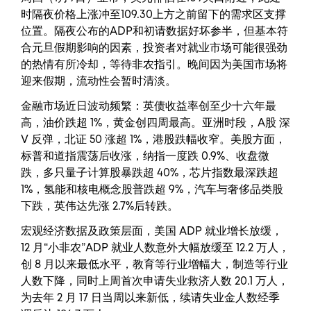
时隔夜价格上涨冲至109.30上方之前留下的需求区支撑
位置。隔夜公布的ADP和初请数据好坏参半，但基本符
合元旦假期影响的因素，投资者对就业市场可能很强劲
的热情有所冷却，等待非农指引。晚间因为美国市场将
迎来假期，流动性会暂时清淡。
金融市场近日波动频繁：英债收益率创至少十六年最
高，油价跌超 1%，黄金创四周最高。亚洲时段，A股 深
V 反弹，北证 50 涨超 1%，港股跌幅收窄。美股方面，
标普和道指震荡后收涨，纳指一度跌 0.9%、收盘微
跌，多只量子计算股暴跌超 40%，芯片指数最深跌超
1%，氢能和核电概念股普跌超 9%，汽车与奢侈品类股
下跌，英伟达先涨 2.7%后转跌。
宏观经济数据及政策层面，美国 ADP 就业增长放缓，
12 月“小非农”ADP 就业人数意外大幅放缓至 12.2 万人，
创 8 月以来最低水平，教育等行业增幅大，制造等行业
人数下降，同时上周首次申请失业救济人数 20.1 万人，
为去年 2 月 17 日当周以来新低，续请失业金人数经季