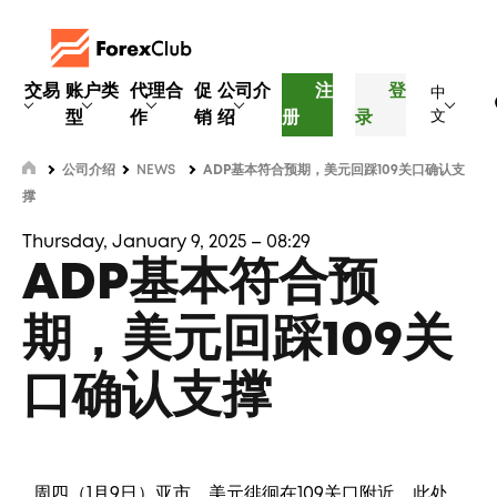
交易
账户类
代理合
促
公司介
注
登
中
型
作
销
绍
册
录
文
公司介绍
NEWS
ADP基本符合预期，美元回踩109关口确认支
撑
Thursday, January 9, 2025 – 08:29
ADP基本符合预
期，美元回踩109关
口确认支撑
周四（1月9日）亚市，美元徘徊在109关口附近，此处