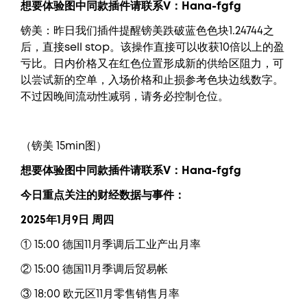
想要体验图中同款插件请联系V：
Hana-fgfg
镑美：昨日我们插件提醒镑美跌破蓝色色块1.24744之
后，直接sell stop。该操作直接可以收获10倍以上的盈
亏比。日内价格又在红色位置形成新的供给区阻力，可
以尝试新的空单，入场价格和止损参考色块边线数字。
不过因晚间流动性减弱，请务必控制仓位。
（镑美 15min图）
想要体验图中同款插件请联系V：
Hana-fgfg
今日重点关注的财经数据与事件：
2025年1月9日 周四
① 15:00 德国11月季调后工业产出月率
② 15:00 德国11月季调后贸易帐
③ 18:00 欧元区11月零售销售月率