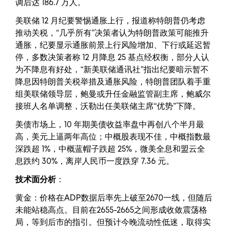
调后达 186.7 万人。
美联储 12 月纪要警惕通胀上行，报道称特朗普仍考虑
推动关税，“几乎所有”决策者认为特朗普政策可能推升
通胀，纪要显示通胀前景上行风险增加、下行或延迟暂
停，多数决策者称 12 月降息 25 基点经权衡，部分人认
为不降息有好处，“新美联储通讯社”指出纪要暗示暂不
降息因特朗普关税举措及通胀风险，特朗普团队着手重
组美联储领导层，鲍曼或升任金融监管副主席，鲍威尔
接班人名单调整，沃勒出任美联储主席“优势”下降。
美债市场上，10 年期美债收益率盘中再创八个半月最
高，美元上逼两年高位；中概股表现不佳，中概指数最
深跌超 1%，中概蓝帽子跌超 25%，微美全息和盟云全
息跌约 30%，离岸人民币一度跌穿 7.36 元。
技术面分析
：
黄金：价格在ADP数据后率先上破至2670一线，但随后
未能站稳高点。目前在2655-2665之间形成收敛震荡格
局，等到后市的指引。但预计今晚流动性低迷，取得实