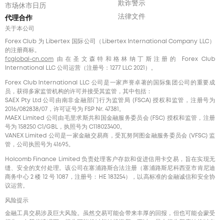
欺诈警示
市场休市日历
法律文件
代理合作
关于本公司
Forex Club 为 Libertex 国际公司（Libertex International Company LLC）
的注册商标。
fcglobal-cn.com
由在圣文森特和格林纳丁斯注册的 Forex Club
International LLC 公司运营（注册号：1277 LLC 2021）。
Forex Club International LLC 公司是一家声誉卓著的国际集团公司的重要成
员，获得多家监管机构的许可并接受其监管，其中包括：
SAEX Pty Ltd 公司由南非金融部门行为监管局 (FSCA) 授权和监管，注册号为
2016/082838/07，许可证号为 FSP Nr. 47381。
MAEX Limited 公司由毛里求斯共和国金融服务委员会 (FSC) 授权和监管，注册
号为 158250 C1/GBL，执照号为 С118023400。
VANEX Limited 公司是一家金融交易商，受瓦努阿图金融服务委员会 (VFSC) 监
管，公司执照号为 41695。
Holcomb Finance Limited 负责处理客户存款和促进信用卡交易，旨在实现无
缝、安全的支付处理。该公司在塞浦路斯合法注册（塞浦路斯尼科西亚市肯尼迪
商务中心 2 楼 12 号 1087，注册号：HE 183254），以高标准的金融诚信和安全协
议运营。
风险提示
金融工具交易涉及巨大风险。虽然交易可能会带来丰厚的回报，但也可能会蒙受