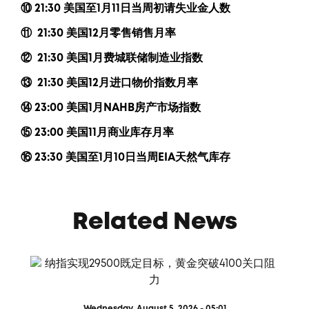
⑩
21:30
美国至
1
月
11
日当周初请失业金人数
⑪
21:30
美国
12
月零售销售月率
⑫
21:30
美国
1
月费城联储制造业指数
⑬
21:30
美国
12
月进口物价指数月率
⑭
23:00
美国
1
月
NAHB
房产市场指数
⑮
23:00
美国
11
月商业库存月率
⑯
23:30
美国至
1
月
10
日当周
EIA
天然气库存
Related News
Wednesday, August 5, 2026 - 05:01