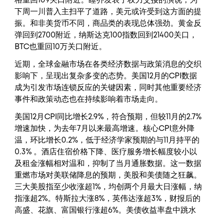
格重回109关口附近。睡乔发表了权力交接的演说，为
下周一川普入主扫平了道路，美元或许受到这方面的提
振。和非美货币不同，商品类的表现总体强劲。黄金反
弹回到2700附近，纳斯达克100指数回到21400关口，
BTC也重回10万关口附近。
近期，全球金融市场在各类经济数据与政策消息的交织
影响下，呈现出复杂多变的态势。美国12月的CPI数据
成为引发市场连锁反应的关键因素，同时其他重要经济
事件和政策动态也在持续影响着市场走向。
美国12月CPI同比增长2.9%，符合预期，但较11月的2.7%
增速加快，为去年7月以来最高增速。核心CPI意外降
温，环比增长0.2%，低于经济学家预期的与11月持平的
0.3% 。酒店住宿价格下降、医疗服务增长幅度较小以
及租金涨幅相对温和，抑制了当月通胀数据。这一数据
重燃市场对美联储降息的预期，美股和美债随之狂飙。
三大美股指至少收涨超1%，均创两个月最大日涨幅，纳
指涨超2%。特斯拉大涨8%，英伟达涨超3%，财报后的
高盛、花旗、富国银行涨超6%。美债收益率盘中跳水