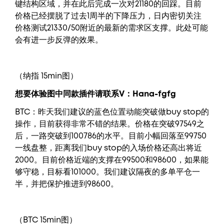
键结构区域，并在此后完成一次对21180的回踩。目前
价格已经摆脱了过去1周半的下降压力，日内密切关注
价格测试21330/50附近的最新的需求区支撑。此处可能
会有进一步反弹的效果。
（纳指 15min图）
想要体验图中同款插件请联系V：
Hana-fgfg
BTC：昨天我们建议的蓝色位置动能突破做buy stop的
操作，目前获得非常不错的结果。价格在突破97549之
后，一路突破到100786的水平。目前小幅回落至99750
一线盘整，距离我们buy stop的入场价格还高出将近
2000。目前价格近端的支撑在99500和98600，如果能
够守稳，目标看101000。我们建议隔夜的多单平仓一
半，并把保护推进到98600。
（BTC 15min图）