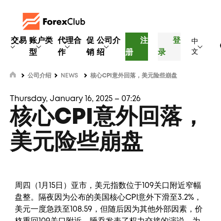
交易
账户类
代理合
促
公司介
注
登
中
型
作
销
绍
册
录
文
公司介绍
NEWS
核心CPI意外回落，美元险些崩盘
Thursday, January 16, 2025 – 07:26
核心CPI意外回落，
美元险些崩盘
周四（1月15日）亚市，美元指数位于109关口附近窄幅
盘整。隔夜因为公布的美国核心CPI意外下滑至3.2%，
美元一度急跌至108.59，但随后因为其他外部因素，价