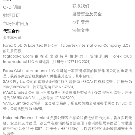
联系我们
CFD 明细
监管资金及安全
财经日历
欺诈警示
市场休市日历
法律文件
代理合作
关于本公司
Forex Club 为 Libertex 国际公司（Libertex International Company LLC）
的注册商标。
fcglobal-cn.com
由在圣文森特和格林纳丁斯注册的 Forex Club
International LLC 公司运营（注册号：1277 LLC 2021）。
Forex Club International LLC 公司是一家声誉卓著的国际集团公司的重要成
员，获得多家监管机构的许可并接受其监管，其中包括：
SAEX Pty Ltd 公司由南非金融部门行为监管局 (FSCA) 授权和监管，注册号为
2016/082838/07，许可证号为 FSP Nr. 47381。
MAEX Limited 公司由毛里求斯共和国金融服务委员会 (FSC) 授权和监管，注册
号为 158250 C1/GBL，执照号为 С118023400。
VANEX Limited 公司是一家金融交易商，受瓦努阿图金融服务委员会 (VFSC) 监
管，公司执照号为 41695。
Holcomb Finance Limited 负责处理客户存款和促进信用卡交易，旨在实现无
缝、安全的支付处理。该公司在塞浦路斯合法注册（塞浦路斯尼科西亚市肯尼迪
商务中心 2 楼 12 号 1087，注册号：HE 183254），以高标准的金融诚信和安全协
议运营。