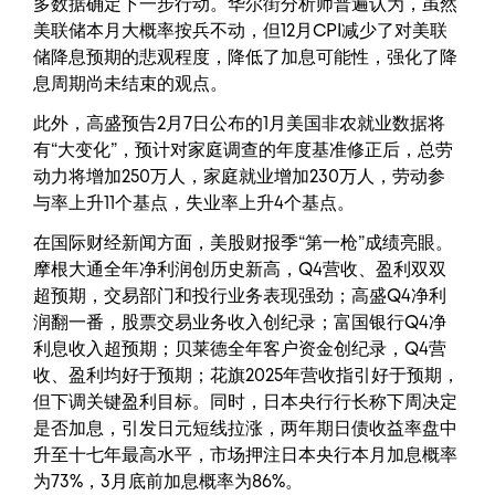
多数据确定下一步行动。华尔街分析师普遍认为，虽然
美联储本月大概率按兵不动，但12月CPI减少了对美联
储降息预期的悲观程度，降低了加息可能性，强化了降
息周期尚未结束的观点。
此外，高盛预告2月7日公布的1月美国非农就业数据将
有“大变化”，预计对家庭调查的年度基准修正后，总劳
动力将增加250万人，家庭就业增加230万人，劳动参
与率上升11个基点，失业率上升4个基点。
在国际财经新闻方面，美股财报季“第一枪”成绩亮眼。
摩根大通全年净利润创历史新高，Q4营收、盈利双双
超预期，交易部门和投行业务表现强劲；高盛Q4净利
润翻一番，股票交易业务收入创纪录；富国银行Q4净
利息收入超预期；贝莱德全年客户资金创纪录，Q4营
收、盈利均好于预期；花旗2025年营收指引好于预期，
但下调关键盈利目标。同时，日本央行行长称下周决定
是否加息，引发日元短线拉涨，两年期日债收益率盘中
升至十七年最高水平，市场押注日本央行本月加息概率
为73%，3月底前加息概率为86%。