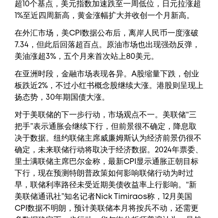
超10个基点，美元指数加速跌至一周低位，日元拉涨超
1%至近四周新高，黄金涨幅扩大并收创一个月新高。
在外汇市场，美CPI数据公布后，离岸人民币一度涨破
7.34，但此后回落超百点。原油市场也出现强劲反弹，
美油涨超3%，五个月来首次站上80美元。
在亚洲时段，金融市场表现各异。A股缩量下跌，创业
板跌近2%，不过小红书概念股继续大涨。港股则呈现上
扬态势，30年期国债大涨。
对于美联储的下一步行动，市场观点不一。美联储“三
把手”表示通胀会继续下行，但前景很不确定，降息取
决于数据。纽约联储主席威廉姆斯认为经济前景仍很不
确定，未来联储行动将取决于经济数据。2024年票委、
里士满联储主席巴尔金称，最新CPI显示通胀正朝目标
下行，现在预测特朗普政策如何影响联储行动为时过
早，联储利率路径未受近期美债收益率上行影响。“新
美联储通讯社”知名记者Nick Timiraos称，12月美国
CPI数据不明朗，预计美联储本月将按兵不动，还需更