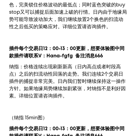
色，完美锁住价格波动的最低点；同时蓝色突破的buy
stop又可以捕捉后面加速上破的行情。日内由于地缘局
势可能导致波动加大，我们继续放置2个换色的扫流动
性之后低买的策略应对。详细位置请咨询插件。
插件每个交易日12：00-13：00更新，
想要
体验图中
同
款插件请联系V：
Hana-fgfg
备注消息666
纳指：价格连续出现刷新新高（日内高点或者时段高
点）之后的扫流动性回落的走势。我们连续2个交易日
插件的捕捉非常完美。日内我们暂时继续保持这一操作
方针。如果地缘局势继续加剧紧张，对纳指不是利好因
素。详细位置请咨询插件。
（纳指 15min图）
插件每个交易日12：00-13：00更新，
想要
体验图中
同