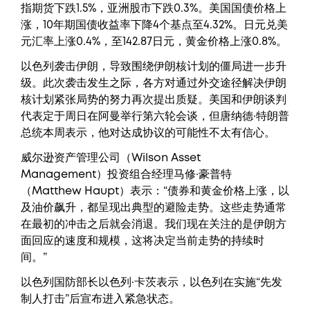
指期货下跌1.5%，亚洲股市下跌0.3%。美国国债价格上
涨，10年期国债收益率下降4个基点至4.32%。日元兑美
元汇率上涨0.4%，至142.87日元，黄金价格上涨0.8%。
以色列袭击伊朗，导致围绕伊朗核计划的僵局进一步升
级。此次袭击发生之际，各方对通过外交途径解决伊朗
核计划紧张局势的努力再次提出质疑。美国和伊朗谈判
代表定于周日在阿曼举行第六轮会谈，但唐纳德·特朗普
总统本周表示，他对达成协议的可能性不太有信心。
威尔逊资产管理公司（Wilson Asset
Management）投资组合经理马修·豪普特
（Matthew Haupt）表示：“债券和黄金价格上涨，以
及油价飙升，都呈现出典型的避险走势。这些走势通常
在最初的冲击之后就会消退。我们现在关注的是伊朗方
面回应的速度和规模，这将决定当前走势的持续时
间。”
以色列国防部长以色列·卡茨表示，以色列在实施“先发
制人打击”后宣布进入紧急状态。