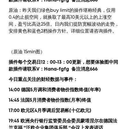
款插件请联系V：
Hana-fgfg
备注消息666
原油：昨天我们绿色buy limit的操作堪称经典，仅用
0.4的止损空间，就换取了最高10美元以上的上涨空
间，盈亏比高达25倍。日内我们提防宽幅波动的走势，
安排黄色和蓝色2档操作方针。详细位置请咨询插件。
（原油 15min图）
插件每个交易日12：00-13：00更新，
想要
体验图中
同
款插件请联系V：
Hana-fgfg
备注消息666
今日重点关注的财经数据与事件：
14:00 德国5月调和消费者物价指数终值(年率)
14:45 法国5月消费者物价指数(月率)终值
17:00 欧元区4月季调后贸易帐(十亿欧元)
19:45 欧洲央行银行监管委员会委员蒙塔涅尔在德国法
兰克福 “泛欧企业集团俱乐部 “会议上发表讲话