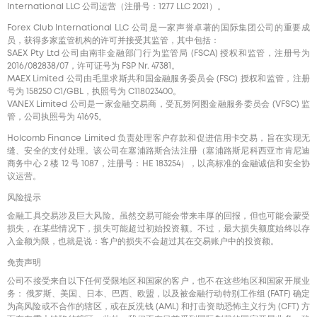
International LLC 公司运营（注册号：1277 LLC 2021）。
Forex Club International LLC 公司是一家声誉卓著的国际集团公司的重要成
员，获得多家监管机构的许可并接受其监管，其中包括：
SAEX Pty Ltd 公司由南非金融部门行为监管局 (FSCA) 授权和监管，注册号为
2016/082838/07，许可证号为 FSP Nr. 47381。
MAEX Limited 公司由毛里求斯共和国金融服务委员会 (FSC) 授权和监管，注册
号为 158250 C1/GBL，执照号为 С118023400。
VANEX Limited 公司是一家金融交易商，受瓦努阿图金融服务委员会 (VFSC) 监
管，公司执照号为 41695。
Holcomb Finance Limited 负责处理客户存款和促进信用卡交易，旨在实现无
缝、安全的支付处理。该公司在塞浦路斯合法注册（塞浦路斯尼科西亚市肯尼迪
商务中心 2 楼 12 号 1087，注册号：HE 183254），以高标准的金融诚信和安全协
议运营。
风险提示
金融工具交易涉及巨大风险。虽然交易可能会带来丰厚的回报，但也可能会蒙受
损失，在某些情况下，损失可能超过初始投资额。不过，最大损失额度始终以存
入金额为限，也就是说：客户的损失不会超过其在交易账户中的投资额。
免责声明
公司不接受来自以下任何受限地区和国家的客户，也不在这些地区和国家开展业
务： 俄罗斯、美国、日本、巴西、欧盟，以及被金融行动特别工作组 (FATF) 确定
为高风险或不合作的辖区，或在反洗钱 (AML) 和打击资助恐怖主义行为 (CFT) 方