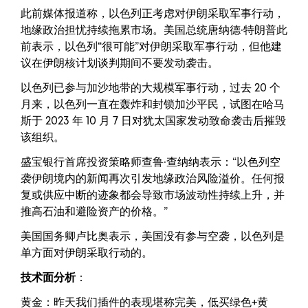
此前媒体报道称，以色列正考虑对伊朗采取军事行动，
地缘政治担忧持续拖累市场。美国总统唐纳德·特朗普此
前表示，以色列“很可能”对伊朗采取军事行动，但他建
议在伊朗核计划谈判期间不要发动袭击。
以色列已参与加沙地带的大规模军事行动，过去 20 个
月来，以色列一直在轰炸和封锁加沙平民，试图在哈马
斯于 2023 年 10 月 7 日对犹太国家发动致命袭击后摧毁
该组织。
盛宝银行首席投资策略师查鲁·查纳纳表示：“以色列空
袭伊朗境内的新闻再次引发地缘政治风险溢价。任何报
复或供应中断的迹象都会导致市场波动性持续上升，并
推高石油和避险资产的价格。”
美国国务卿卢比奥表示，美国没有参与空袭，以色列是
单方面对伊朗采取行动的。
技术面分析
：
黄金：昨天我们插件的表现堪称完美，低买绿色+黄