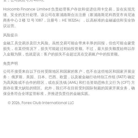
管，公司执照号为 41695。
Holcomb Finance Limited 负责处理客户存款和促进信用卡交易，旨在实现无
缝、安全的支付处理。该公司在塞浦路斯合法注册（塞浦路斯尼科西亚市肯尼迪
商务中心 2 楼 12 号 1087，注册号：HE 183254），以高标准的金融诚信和安全协
议运营。
风险提示
金融工具交易涉及巨大风险。虽然交易可能会带来丰厚的回报，但也可能会蒙受
损失，在某些情况下，损失可能超过初始投资额。不过，最大损失额度始终以存
入金额为限，也就是说：客户的损失不会超过其在交易账户中的投资额。
免责声明
公司不接受来自以下任何受限地区和国家的客户，也不在这些地区和国家开展业
务： 俄罗斯、美国、日本、巴西、欧盟，以及被金融行动特别工作组 (FATF) 确定
为高风险或不合作的辖区，或在反洗钱 (AML) 和打击资助恐怖主义行为 (CFT) 方
面存在重大缺陷的辖区。此外，我们不在目前受到国际制裁的国家开展业务，确
保业务符合全球监管标准，并推进负责任的金融实践。
© 2026, Forex Club International LLC