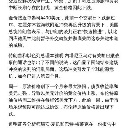
交途径解决战争产生了怀疑，加剧了对通货膨胀和贸易
中断长期存在的担忧，黄金价格因此下跌。
金价接近每盎司4490美元，此前一个交易日下跌超过
1%。在霍尔木兹海峡附近冲突再度升级的背景下，美国
总统特朗普表示，与伊朗的谈判正在“快速推进”，以此
回应德黑兰此前暂停外交斡旋并彻底关闭这条关键水道
的威胁。
特朗普和以色列总理本雅明·内塔尼亚乌对有关黎巴嫩战
事的通话也给出了不同的说法，这凸显了围绕结束这场
冲突的谈判的混乱局面。这场冲突引发了全球能源危
机，如今已进入第四个月。
周一，原油价格创下一个月来最大涨幅，债券收益率和
美元走强，导致以美元计价的黄金价格上涨。布伦特原
油价格周二维持在每桶95美元下方，此前一周，由于市
场乐观预期可能达成协议，布伦特原油价格曾出现下
跌。
道明证券分析师瑞安·麦凯和巴特·梅莱克在一份报告中