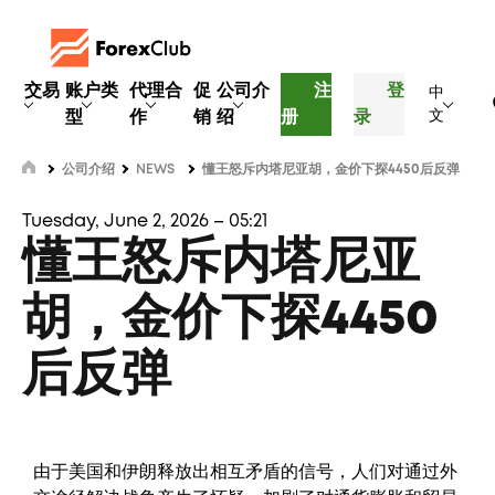
交易
账户类
代理合
促
公司介
注
登
中
型
作
销
绍
册
录
文
公司介绍
NEWS
懂王怒斥内塔尼亚胡，金价下探4450后反弹
Tuesday, June 2, 2026 – 05:21
懂王怒斥内塔尼亚
胡，金价下探4450
后反弹
由于美国和伊朗释放出相互矛盾的信号，人们对通过外