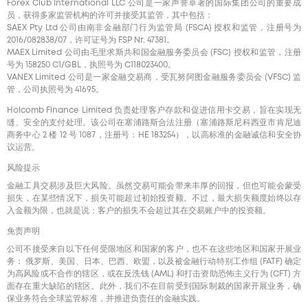
Forex Club International LLC 公司是一家声誉卓著的国际集团公司的重要成
员，获得多家监管机构的许可并接受其监管，其中包括：
SAEX Pty Ltd 公司由南非金融部门行为监管局 (FSCA) 授权和监管，注册号为
2016/082838/07，许可证号为 FSP Nr. 47381。
MAEX Limited 公司由毛里求斯共和国金融服务委员会 (FSC) 授权和监管，注册
号为 158250 C1/GBL，执照号为 С118023400。
VANEX Limited 公司是一家金融交易商，受瓦努阿图金融服务委员会 (VFSC) 监
管，公司执照号为 41695。
Holcomb Finance Limited 负责处理客户存款和促进信用卡交易，旨在实现无
缝、安全的支付处理。该公司在塞浦路斯合法注册（塞浦路斯尼科西亚市肯尼迪
商务中心 2 楼 12 号 1087，注册号：HE 183254），以高标准的金融诚信和安全协
议运营。
风险提示
金融工具交易涉及巨大风险。虽然交易可能会带来丰厚的回报，但也可能会蒙受
损失，在某些情况下，损失可能超过初始投资额。不过，最大损失额度始终以存
入金额为限，也就是说：客户的损失不会超过其在交易账户中的投资额。
免责声明
公司不接受来自以下任何受限地区和国家的客户，也不在这些地区和国家开展业
务： 俄罗斯、美国、日本、巴西、欧盟，以及被金融行动特别工作组 (FATF) 确定
为高风险或不合作的辖区，或在反洗钱 (AML) 和打击资助恐怖主义行为 (CFT) 方
面存在重大缺陷的辖区。此外，我们不在目前受到国际制裁的国家开展业务，确
保业务符合全球监管标准，并推进负责任的金融实践。