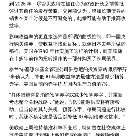
到 2025 年，尽管贝森特在被任命为财政部长之前曾批
评过其前任的发行策略。交易商认为，增加长期债券的
销售在某个时候是不可避免的，此举可能有助于推高收
益率。
影响收益率的更直接选择是所谓的曲线控制，即一国央
行购买债券，使收益率接近目标，就像日本去年所做的
那样。美国在1940 年代实施了这样的计划，而美联储
在十多年前作为扭转操作的一部分购买了长期债券。
格兰特·塞缪尔基金管理公司驻悉尼的投资策略师斯蒂芬
·米勒认为，降低 10 年期收益率的最佳方法是减少预算
赤字。美国目前的赤字约占国内生产总值的7% 。
“具体措施将是消除预算赤字或减少预算赤字，并重新
考虑整个关税战略，”他说。“增加能源供应将有所帮
助。但当你将其与关税、预算赤字、移民问题进行比较
时，我还不确定这是否足以降低 10 年期债券收益率。”
美联储上周维持基准利率不变后，特朗普在社交媒体上
抨击美联储“未能阻止他们造成的问题”，导致物价飙