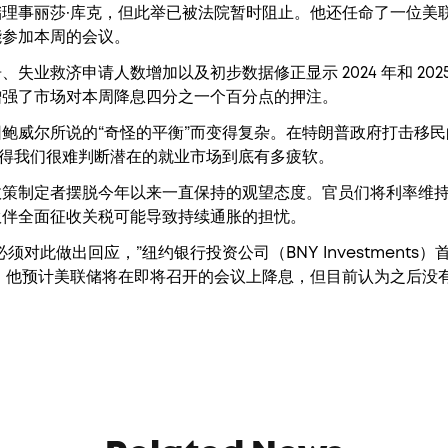
理事丽莎·库克，但此举已被法院暂时阻止。他还任命了一位美
能参加本周的会议。
失业救济申请人数增加以及初步数据修正显示 2024 年和 202
增强了市场对本周降息四分之一个百分点的押注。
鲍威尔所说的“奇怪的平衡”而变得复杂。在特朗普政府打击移
使得我们很难判断潜在的就业市场到底有多疲软。
策制定者摆脱今年以来一直保持的观望态度。官员们将利率维持在4.
伙伴全面征收关税可能导致持续通胀的担忧。
须对此做出回应，”纽约银行投资公司（BNY Investments
art）表示。他预计美联储将在即将召开的会议上降息，但目前认为之后