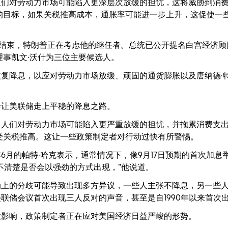
人们对劳动力市场可能陷入更深层次放缓的担忧，这将威胁到消
的目标，如果关税推高成本，通胀率可能进一步上升，这促使一
5月结束，特朗普正在考虑他的继任者。总统已公开提名白宫经济顾
理事凯文·沃什为三位主要候选人。
复降息，以应对劳动力市场放缓、顽固的通货膨胀以及唐纳德·
会让美联储走上平稳的降息之路。
了人们对劳动力市场可能陷入更严重放缓的担忧，并拖累消费支
受关税推高。这让一些政策制定者对行动过快有所警惕。
6月的帕特·哈克表示，通常情况下，像9月17日预期的首次加息
不清楚是否会以强劲的方式出现，”他说道。
动上的分歧可能导致出现多方异议，一些人主张不降息，另一些
来美联储会议首次出现三人反对的声音，甚至是自1990年以来首次
大影响，政策制定者正在应对美国经济日益严峻的形势。