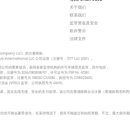
关于我们
联系我们
监管资金及安全
欺诈警示
法律文件
nal Company LLC）的注册商标。
ternational LLC 公司运营（注册号：1277 LLC 2021）。
声誉卓著的国际集团公司的重要成员，获得多家监管机构的许可并接受其监管，其中包括：
注册号为 2016/082838/07，许可证号为 FSP Nr. 47381。
和监管，注册号为 158250 C1/GBL，执照号为 С118023400。
会 (VFSC) 监管，公司执照号为 41695。
进信用卡交易，旨在实现无缝、安全的支付处理。该公司在塞浦路斯合法注册（塞浦路斯尼科西亚市肯尼迪
，但也可能会蒙受损失，在某些情况下，损失可能超过初始投资额。不过，最大损失额