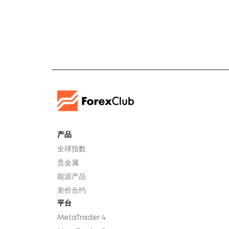
产品
全球指数
贵金属
能源产品
差价合约
平台
MetaTrader 4