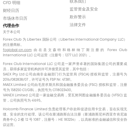
联系我们
CFD 明细
监管资金及安全
财经日历
欺诈警示
市场休市日历
法律文件
代理合作
关于本公司
Forex Club 为 Libertex 国际公司（Libertex International Company LLC）
的注册商标。
fcglobal-cn.com
由在圣文森特和格林纳丁斯注册的 Forex Club
International LLC 公司运营（注册号：1277 LLC 2021）。
Forex Club International LLC 公司是一家声誉卓著的国际集团公司的重要成
员，获得多家监管机构的许可并接受其监管，其中包括：
SAEX Pty Ltd 公司由南非金融部门行为监管局 (FSCA) 授权和监管，注册号为
2016/082838/07，许可证号为 FSP Nr. 47381。
MAEX Limited 公司由毛里求斯共和国金融服务委员会 (FSC) 授权和监管，注册
号为 158250 C1/GBL，执照号为 С118023400。
VANEX Limited 公司是一家金融交易商，受瓦努阿图金融服务委员会 (VFSC) 监
管，公司执照号为 41695。
Holcomb Finance Limited 负责处理客户存款和促进信用卡交易，旨在实现无
缝、安全的支付处理。该公司在塞浦路斯合法注册（塞浦路斯尼科西亚市肯尼迪
商务中心 2 楼 12 号 1087，注册号：HE 183254），以高标准的金融诚信和安全协
议运营。