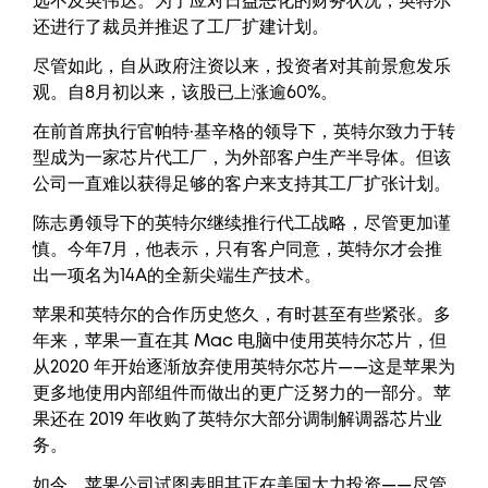
远不及英伟达。为了应对日益恶化的财务状况，英特尔
还进行了裁员并推迟了工厂扩建计划。
尽管如此，自从政府注资以来，投资者对其前景愈发乐
观。自8月初以来，该股已上涨逾60%。
在前首席执行官帕特·基辛格的领导下，英特尔致力于转
型成为一家芯片代工厂，为外部客户生产半导体。但该
公司一直难以获得足够的客户来支持其工厂扩张计划。
陈志勇领导下的英特尔继续推行代工战略，尽管更加谨
慎。今年7月，他表示，只有客户同意，英特尔才会推
出一项名为14A的全新尖端生产技术。
苹果和英特尔的合作历史悠久，有时甚至有些紧张。多
年来，苹果一直在其 Mac 电脑中使用英特尔芯片，但
从2020 年开始逐渐放弃使用英特尔芯片——这是苹果为
更多地使用内部组件而做出的更广泛努力的一部分。苹
果还在 2019 年收购了英特尔大部分调制解调器芯片业
务。
如今，苹果公司试图表明其正在美国大力投资——尽管