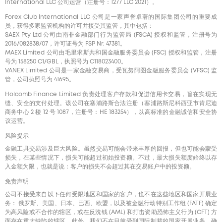
International LLC 公司运营（注册号：1277 LLC 2021）。
Forex Club International LLC 公司是一家声誉卓著的国际集团公司的重要成
员，获得多家监管机构的许可并接受其监管，其中包括：
SAEX Pty Ltd 公司由南非金融部门行为监管局 (FSCA) 授权和监管，注册号为
2016/082838/07，许可证号为 FSP Nr. 47381。
MAEX Limited 公司由毛里求斯共和国金融服务委员会 (FSC) 授权和监管，注册
号为 158250 C1/GBL，执照号为 С118023400。
VANEX Limited 公司是一家金融交易商，受瓦努阿图金融服务委员会 (VFSC) 监
管，公司执照号为 41695。
Holcomb Finance Limited 负责处理客户存款和促进信用卡交易，旨在实现无
缝、安全的支付处理。该公司在塞浦路斯合法注册（塞浦路斯尼科西亚市肯尼迪
商务中心 2 楼 12 号 1087，注册号：HE 183254），以高标准的金融诚信和安全协
议运营。
风险提示
金融工具交易涉及巨大风险。虽然交易可能会带来丰厚的回报，但也可能会蒙受
损失，在某些情况下，损失可能超过初始投资额。不过，最大损失额度始终以存
入金额为限，也就是说：客户的损失不会超过其在交易账户中的投资额。
免责声明
公司不接受来自以下任何受限地区和国家的客户，也不在这些地区和国家开展业
务： 俄罗斯、美国、日本、巴西、欧盟，以及被金融行动特别工作组 (FATF) 确定
为高风险或不合作的辖区，或在反洗钱 (AML) 和打击资助恐怖主义行为 (CFT) 方
面存在重大缺陷的辖区。此外，我们不在目前受到国际制裁的国家开展业务，确