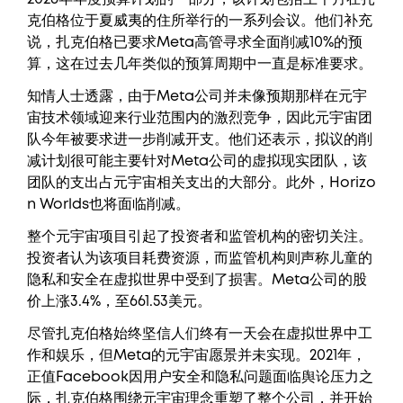
克伯格位于夏威夷的住所举行的一系列会议。他们补充
说，扎克伯格已要求Meta高管寻求全面削减10%的预
算，这在过去几年类似的预算周期中一直是标准要求。
知情人士透露，由于Meta公司并未像预期那样在元宇
宙技术领域迎来行业范围内的激烈竞争，因此元宇宙团
队今年被要求进一步削减开支。他们还表示，拟议的削
减计划很可能主要针对Meta公司的虚拟现实团队，该
团队的支出占元宇宙相关支出的大部分。此外，Horizo​​
n Worlds也将面临削减。
整个元宇宙项目引起了投资者和监管机构的密切关注。
投资者认为该项目耗费资源，而监管机构则声称儿童的
隐私和安全在虚拟世界中受到了损害。Meta公司的股
价上涨3.4%，至661.53美元。
尽管扎克伯格始终坚信人们终有一天会在虚拟世界中工
作和娱乐，但Meta的元宇宙愿景并未实现。2021年，
正值Facebook因用户安全和隐私问题面临舆论压力之
际，扎克伯格围绕元宇宙理念重塑了整个公司，并开始