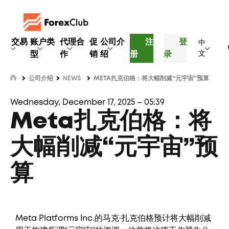
交易
账户类
代理合
促
公司介
注
登
中
型
作
销
绍
册
录
文
公司介绍
NEWS
META扎克伯格：将大幅削减“元宇宙”预算
Wednesday, December 17, 2025 – 05:39
Meta扎克伯格：将
大幅削减“元宇宙”预
算
Meta Platforms Inc.的马克·扎克伯格预计将大幅削减